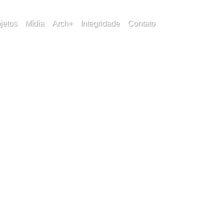
squisar
jetos
Mídia
Arch+
Integridade
Contato
Pesquisar
osts recentes
Comentários
nhum comentário para mostrar.