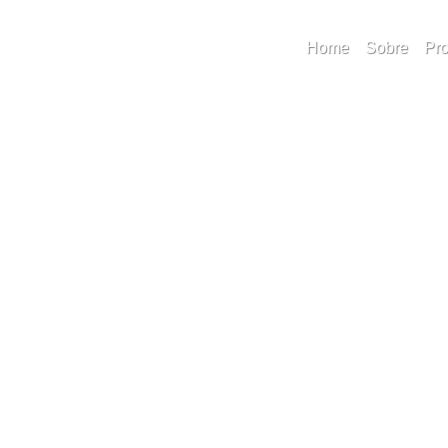
Home
Sobre
Pro